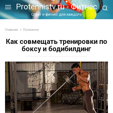
Перейти
Protennistv.ru - Фитнес
к
контенту
Спорт и фитнес для каждого
Главная
»
Полезное
Как совмещать тренировки по
боксу и бодибилдинг