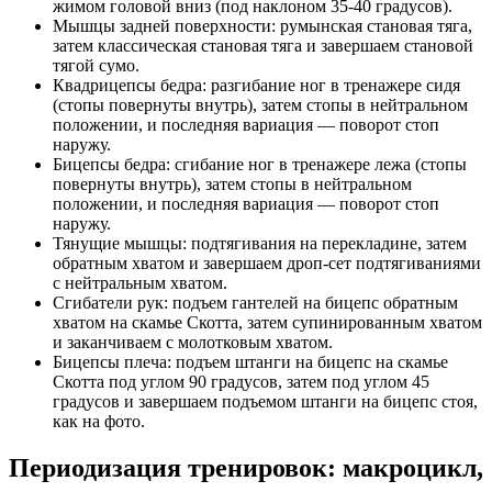
жимом головой вниз (под наклоном 35-40 градусов).
Мышцы задней поверхности: румынская становая тяга,
затем классическая становая тяга и завершаем становой
тягой сумо.
Квадрицепсы бедра: разгибание ног в тренажере сидя
(стопы повернуты внутрь), затем стопы в нейтральном
положении, и последняя вариация — поворот стоп
наружу.
Бицепсы бедра: сгибание ног в тренажере лежа (стопы
повернуты внутрь), затем стопы в нейтральном
положении, и последняя вариация — поворот стоп
наружу.
Тянущие мышцы: подтягивания на перекладине, затем
обратным хватом и завершаем дроп-сет подтягиваниями
с нейтральным хватом.
Сгибатели рук: подъем гантелей на бицепс обратным
хватом на скамье Скотта, затем супинированным хватом
и заканчиваем с молотковым хватом.
Бицепсы плеча: подъем штанги на бицепс на скамье
Скотта под углом 90 градусов, затем под углом 45
градусов и завершаем подъемом штанги на бицепс стоя,
как на фото.
Периодизация тренировок: макроцикл,