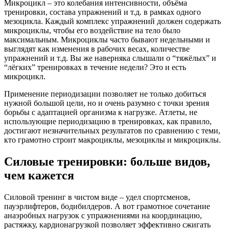
Микроцикл – это колебания интенсивности, объёма
тренировки, состава упражнений и т.д. в рамках одного
мезоцикла. Каждый комплекс упражнений должен содержать
микроциклы, чтобы его воздействие на тело было
максимальным. Микроциклы часто бывают недельными и
выглядят как изменения в рабочих весах, количестве
упражнений и т.д. Вы же наверняка слышали о “тяжёлых” и
“лёгких” тренировках в течение недели? Это и есть
микроцикл.
Применение периодизации позволяет не только добиться
нужной большой цели, но и очень разумно с точки зрения
борьбы с адаптацией организма к нагрузке. Атлеты, не
использующие периодизацию в тренировках, как правило,
достигают незначительных результатов по сравнению с теми,
кто грамотно строит макроциклы, мезоциклы и микроциклы.
Силовые тренировки: больше видов,
чем кажется
Силовой тренинг в чистом виде – удел спортсменов,
пауэрлифтеров, бодибилдеров. А вот грамотное сочетание
анаэробных нагрузок с упражнениями на координацию,
растяжку, кардионагрузкой позволяет эффективно сжигать