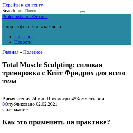
Перейти к контенту
Search for:
Protennistv.ru - Фитнес
Спорт и фитнес для каждого
Полезное
Новости
Главная
»
Полезное
Total Muscle Sculpting: силовая
тренировка с Кейт Фридрих для всего
тела
Время чтения
24 мин.
Просмотры
45
Комментарии
0
Опубликовано
02.02.2021
Содержание
Как это применить на практике?