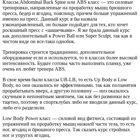
Классы.Abdominal Back Spine или ABS класс — это силовые
тренировки, направленные на проработку мышц брюшного
пресса, бедер и ягодиц, поясницу, причем больше упражнений
именно на пресс. Данный курс я бы назвала
узконаправленный, он больше подойдет для тех, кто хочет
роскошный пресс с «шашечками». Я же брала данный курс
как дополнительный к Power Ball или Super Sculpt, так как в
чистом виде он все-таки однобок.
Тренировка строится традиционно, дополнительное
оборудование если и используется, то в классах более высокой
интенсивность. Будьте готовы часто выполнять планку, уже
очень их любят тренера ABS.
В свое время были классы UB-LB, то есть Up Body и Low
Body, но они оказались не эффективными. так как ползанятия
прорабатывать вверх, а другую половину — низ оказалось
скучным и непонятным занятием, так как без разминки все
тщетно, поэтому в спортклубах либо не вводили данный курс,
либо его разделили.
Low Body Power класс — силовой вид фитнеса, состоящий из
упражнений на проработку мышц нижней части тела, то есть
ног, ягодиц и брюшного пресса. Так сказать курс стройных
ног и упругих ягодиц.