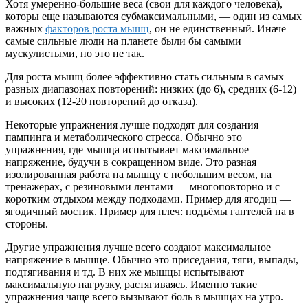
Хотя умеренно-большие веса (свои для каждого человека),
которы еще называются субмаксимальными, — один из самых
важных
факторов роста мышц
, он не единственный. Иначе
самые сильные люди на планете были бы самыми
мускулистыми, но это не так.
Для роста мышц более эффективно стать сильным в самых
разных диапазонах повторений: низких (до 6), средних (6-12)
и высоких (12-20 повторений до отказа).
Некоторые упражнения лучше подходят для создания
пампинга и метаболического стресса. Обычно это
упражнения, где мышца испытывает максимальное
напряжение, будучи в сокращенном виде. Это разная
изолированная работа на мышцу с небольшим весом, на
тренажерах, с резиновыми лентами — многоповторно и с
коротким отдыхом между подходами. Пример для ягодиц —
ягодичный мостик. Пример для плеч: подъёмы гантелей на в
стороны.
Другие упражнения лучше всего создают максимальное
напряжение в мышце. Обычно это приседания, тяги, выпады,
подтягивания и тд. В них же мышцы испытывают
максимальную нагрузку, растягиваясь. Именно такие
упражнения чаще всего вызывают боль в мышцах на утро.