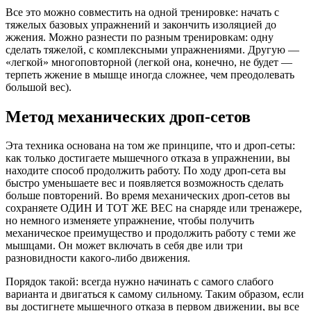
Все это можно совместить на одной тренировке: начать с
тяжелых базовых упражнений и закончить изоляцией до
жжения. Можно разнести по разным тренировкам: одну
сделать тяжелой, с комплексными упражнениями. Другую —
«легкой» многоповторной (легкой она, конечно, не будет —
терпеть жжение в мышце иногда сложнее, чем преодолевать
большой вес).
Метод механических дроп-сетов
Эта техника основана на том же принципе, что и дроп-сеты:
как только достигаете мышечного отказа в упражнении, вы
находите способ продолжить работу. По ходу дроп-сета вы
быстро уменьшаете вес и появляется возможность сделать
больше повторений. Во время механических дроп-сетов вы
сохраняете ОДИН И ТОТ ЖЕ ВЕС на снаряде или тренажере,
но немного изменяете упражнение, чтобы получить
механическое преимущество и продолжить работу с теми же
мышцами. Он может включать в себя две или три
разновидности какого-либо движения.
Порядок такой: всегда нужно начинать с самого слабого
варианта и двигаться к самому сильному. Таким образом, если
вы достигнете мышечного отказа в первом движении, вы все