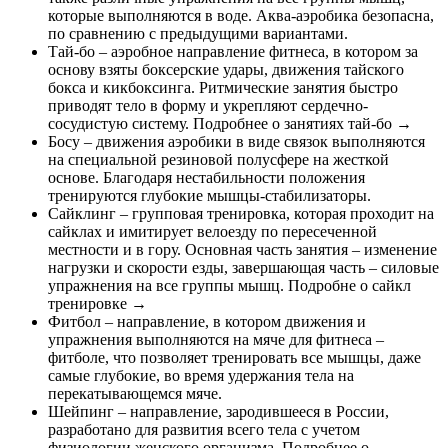
которые выполняются в воде. Аква-аэробика безопасна,
по сравнению с предыдущими вариантами.
Тай-бо – аэробное направление фитнеса, в котором за
основу взяты боксерские удары, движения тайского
бокса и кикбоксинга. Ритмические занятия быстро
приводят тело в форму и укрепляют сердечно-
сосудистую систему. Подробнее о занятиях тай-бо →
Босу – движения аэробики в виде связок выполняются
на специальной резиновой полусфере на жесткой
основе. Благодаря нестабильности положения
тренируются глубокие мышцы-стабилизаторы.
Сайклинг – групповая тренировка, которая проходит на
сайклах и имитирует велоезду по пересеченной
местности и в гору. Основная часть занятия – изменение
нагрузки и скорости езды, завершающая часть – силовые
упражнения на все группы мышц. Подробне о сайкл
тренировке →
Фитбол – направление, в котором движения и
упражнения выполняются на мяче для фитнеса –
фитболе, что позволяет тренировать все мышцы, даже
самые глубокие, во время удержания тела на
перекатывающемся мяче.
Шейпинг – направление, зародившееся в России,
разработано для развития всего тела с учетом
физиологии женского организма. Подробнее о