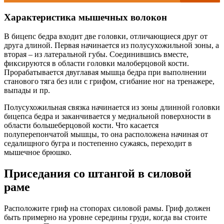
Характеристика мышечных волокон
В бицепс бедра входит две головки, отличающиеся друг от
друга длиной. Первая начинается из полусухожильной зоны, а
вторая – из латеральной губы. Соединившись вместе,
фиксируются в области головки малоберцовой кости.
Прорабатывается двуглавая мышца бедра при выполнении
станового тяга без или с грифом, сгибание ног на тренажере,
выпады и пр.
Полусухожильная связка начинается из зоны длинной головки
бицепса бедра и заканчивается у медиальной поверхности в
области большеберцовой кости. Что касается
полуперепончатой мышцы, то она расположена начиная от
седалищного бугра и постепенно сужаясь, переходит в
мышечное брюшко.
Приседания со штангой в силовой
раме
Расположите гриф на стопоpax силовой рамы. Гриф должен
быть примерно на уровне середины груди, когда вы стоите