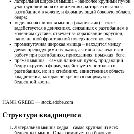
латеральная широкая мышца – наиболее крупный пучок,
участвующий во всех движениях, которые связаны с
разгибанием в колене, и формирующий боковую область
бедра;
медиальная широкая мышца («капелька») – тоже
задействуется в движениях, связанных с разгибанием в
коленном суставе, отвечает за образование округлой,
наполненной фронтальной поверхности колена;
промежуточная широкая мышца – находится между
двумя предыдущими пучками, активно включается в
работу при разгибаниях, приседаниях, прыжках, беге;
прямая мышца – самый длинный пучок, придающий
бедру округлую форму, задействуется не только в
разгибаниях, но и в сгибаниях, единственная область
квадрицепса, которая не крепится напрямую к
бедренной кости.
HANK GREBE — stock.adobe.com
Структура квадрицепса
Латеральная мышца бедра – самая крупная из всех
бедренных мышц. Она формирует его боковую