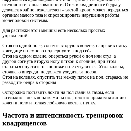
отечности и зашлакованности. Отек в квадрицепсе бедра у
девушек крайне нежелателен – застой крови может передаться
органам малого таза и спровоцировать нарушения работы
мочеполовой системы.
Для растяжки этой мышцы есть несколько простых
упражнений:
Стоя на одной ноге, согнуть вторую в колене, направив пятку
к ягодице и немного подвернув таз под себя.
Стоя на одном колене, опереться рукой о пол или стул, а
другой согнуть вторую ногу пяткой к ягодице, при этом
стараться опустить таз пониже и не сутулиться. Угол колена,
стоящего впереди, не должен уходить за носок.
Стоя на коленях, опустить таз между пяток на пол, стараясь не
разводить бедра в стороны
Осторожно поставить локти на пол сзади за тазом, если
возможно – лечь лопатками на пол, плотно прижимая линию
колен к полу и толкая лобковую кость к пупку.
Частота и интенсивность тренировок
квадрицепсов