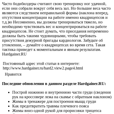
Часто бодибилдеры считают свою тренировку ног удачной,
если они собрали вокруг себя весь зал. Но большие веса часто
являются следствием неправильной формы (наклона вперед,
отсутствия концентрации на работе именно квадрицепсов и
т.д.)ю Несомненно, вы должны тренироваться тяжело, но
необходимо чувствовать вес и концентрироваться на работе
квадрицепсов. Не стоит думать, что приседания непременно
должны быть такими чудовищными, чтобы требовать
присутствия дежурной бригады кардиологов. Забудьте об
утомлении, – думайте о квадрицепсах во время сета. Такая
тактика приведет к моментальным и явным результатам.
Hardgainer.RU
Постоянный адрес этой статьи в интернете:
http://www.hardgainer.ru/hard2.view2.page4.html
Нравится
Последние обновления в данном разделе
Hardgainer.RU
:
Построй нижнюю и внутреннюю части груди (сведения
рук на кроссовере лежа на скамье с обратным наклоном)
Жимы в тренажере для построения мыщц груди
Как предотвратить травмы плечевого пояса
Жимы вниз одной рукой для прорисовки трицепса