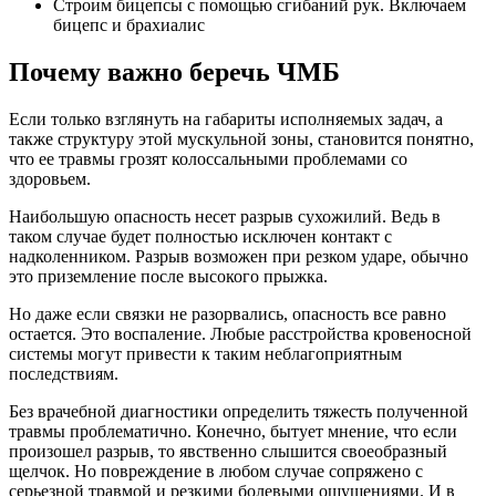
Строим бицепсы с помощью сгибаний рук. Включаем
бицепс и брахиалис
Почему важно беречь ЧМБ
Если только взглянуть на габариты исполняемых задач, а
также структуру этой мускульной зоны, становится понятно,
что ее травмы грозят колоссальными проблемами со
здоровьем.
Наибольшую опасность несет разрыв сухожилий. Ведь в
таком случае будет полностью исключен контакт с
надколенником. Разрыв возможен при резком ударе, обычно
это приземление после высокого прыжка.
Но даже если связки не разорвались, опасность все равно
остается. Это воспаление. Любые расстройства кровеносной
системы могут привести к таким неблагоприятным
последствиям.
Без врачебной диагностики определить тяжесть полученной
травмы проблематично. Конечно, бытует мнение, что если
произошел разрыв, то явственно слышится своеобразный
щелчок. Но повреждение в любом случае сопряжено с
серьезной травмой и резкими болевыми ощущениями. И в