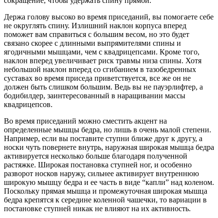
сокращение, чтобы удержать спину прямой.
Держа голову высоко во время приседаний, вы помогаете себе
не округлять спину. Излишний наклон корпуса вперед
поможет вам справиться с большим весом, но это будет
связано скорее с длинными выпрямителями спины и
ягодичными мышцами, чем с квадрицепсами. Кроме того,
наклон вперед увеличивает риск травмы низа спины. Хотя
небольшой наклон вперед со сгибанием в тазобедренных
суставах во время приседа приветствуется, все же он не
должен быть слишком большим. Ведь вы не пауэрлифтер, а
бодибилдер, заинтересованный в наращивании массы
квадрицепсов.
Во время приседаний можно сместить акцент на
определенные мышцы бедра, но лишь в очень малой степени.
Например, если вы поставите ступни ближе друг к другу, а
носки чуть повернете внутрь, наружная широкая мышца бедра
активируется несколько больше благодаря полученной
растяжке. Широкая постановка ступней ног, и особенно
разворот носков наружу, сильнее активирует внутреннюю
широкую мышцу бедра и ее часть в виде “капли” над коленом.
Поскольку прямая мышца и промежуточная широкая мышца
бедра крепятся к середине коленной чашечки, то вариации в
постановке ступней никак не влияют на их активность.