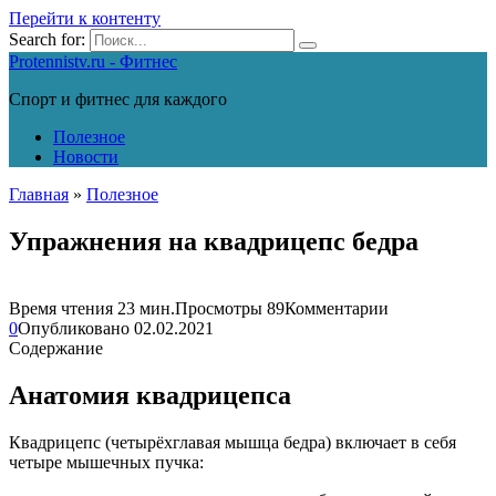
Перейти к контенту
Search for:
Protennistv.ru - Фитнес
Спорт и фитнес для каждого
Полезное
Новости
Главная
»
Полезное
Упражнения на квадрицепс бедра
Время чтения
23 мин.
Просмотры
89
Комментарии
0
Опубликовано
02.02.2021
Содержание
Анатомия квадрицепса
Квадрицепс (четырёхглавая мышца бедра) включает в себя
четыре мышечных пучка: