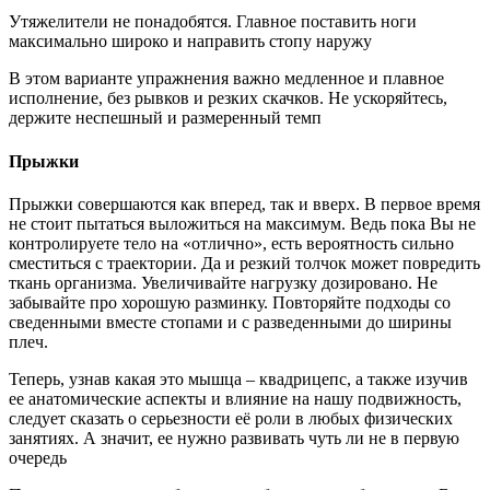
Утяжелители не понадобятся. Главное поставить ноги
максимально широко и направить стопу наружу
В этом варианте упражнения важно медленное и плавное
исполнение, без рывков и резких скачков. Не ускоряйтесь,
держите неспешный и размеренный темп
Прыжки
Прыжки совершаются как вперед, так и вверх. В первое время
не стоит пытаться выложиться на максимум. Ведь пока Вы не
контролируете тело на «отлично», есть вероятность сильно
сместиться с траектории. Да и резкий толчок может повредить
ткань организма. Увеличивайте нагрузку дозировано. Не
забывайте про хорошую разминку. Повторяйте подходы со
сведенными вместе стопами и с разведенными до ширины
плеч.
Теперь, узнав какая это мышца – квадрицепс, а также изучив
ее анатомические аспекты и влияние на нашу подвижность,
следует сказать о серьезности её роли в любых физических
занятиях. А значит, ее нужно развивать чуть ли не в первую
очередь