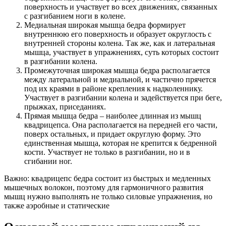
поверхность и участвует во всех движениях, связанных
с разгибанием ноги в колене.
Медиальная широкая мышца бедра формирует
внутреннюю его поверхность и образует округлость с
внутренней стороны колена. Так же, как и латеральная
мышца, участвует в упражнениях, суть которых состоит
в разгибании колена.
Промежуточная широкая мышца бедра располагается
между латеральной и медиальной, и частично прячется
под их краями в районе крепления к надколеннику.
Участвует в разгибании колена и задействуется при беге,
прыжках, приседаниях.
Прямая мышца бедра – наиболее длинная из мышц
квадрицепса. Она располагается на передней его части,
поверх остальных, и придает округлую форму. Это
единственная мышца, которая не крепится к бедренной
кости. Участвует не только в разгибании, но и в
сгибании ног.
Важно: квадрицепс бедра состоит из быстрых и медленных
мышечных волокон, поэтому для гармоничного развития
мышц нужно выполнять не только силовые упражнения, но
также аэробные и статические