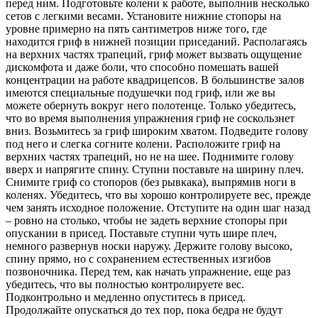
перед ним. Подготовьте колени к работе, выполнив несколько
сетов с легкими весами. Установите нижние стопоры на
уровне примерно на пять сантиметров ниже того, где
находится гриф в нижней позиции приседаний. Располагаясь
на верхних частях трапеций, гриф может вызвать ощущение
дискомфота и даже боли, что способно помешать вашей
концентрации на работе квадрицепсов. В большинстве залов
имеются специальные подушечки под гриф, или же вы
можете обернуть вокруг него полотенце. Только убедитесь,
что во время выполнения упражнения гриф не соскользнет
вниз. Возьмитесь за гриф широким хватом. Подведите голову
под него и слегка согните колени. Расположите гриф на
верхних частях трапеций, но не на шее. Поднимите голову
вверх и напрягите спину. Ступни поставьте на ширину плеч.
Снимите гриф со стопоров (без рывкака), выпрямив ноги в
коленях. Убедитесь, что вы хорошо контролируете вес, прежде
чем занять исходное положение. Отступите на один шаг назад
– ровно на столько, чтобы не задеть верхние стопоры при
опускании в присед. Поставьте ступни чуть шире плеч,
немного развернув носки наружу. Держите голову высоко,
спину прямо, но с сохранением естественных изгибов
позвоночника. Перед тем, как начать упражнение, еще раз
убедитесь, что вы полностью контролируете вес.
Подконтрольно и медленно опуститесь в присед.
Продолжайте опускаться до тех пор, пока бедра не будут