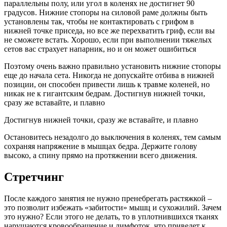
параллельны полу, или угол в коленях не достигнет 90
градусов. Нижние стопоры на силовой раме должны быть
установлены так, чтобы не контактировать с грифом в
нижней точке приседа, но все же перехватить гриф, если вы
не сможете встать. Хорошо, если при выполнении тяжелых
сетов вас страхует напарник, но и он может ошибиться
Поэтому очень важно правильно установить нижние стопоры
еще до начала сета. Никогда не допускайте отбива в нижней
позиции, он способен привести лишь к травме коленей, но
никак не к гигантским бедрам. Достигнув нижней точки,
сразу же вставайте, и плавно
Достигнув нижней точки, сразу же вставайте, и плавно
Остановитесь незадолго до выключения в коленях, тем самым
сохраняя напряжение в мышцах бедра. Держите голову
высоко, а спину прямо на протяжении всего движения.
Стретчинг
После каждого занятия не нужно пренебрегать растяжкой –
это позволит избежать «забитости» мышц и сухожилий. Зачем
это нужно? Если этого не делать, то в уплотнившихся тканях
нарушаются кровообращение и лимфоток, что приведет к