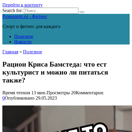
Перейти к контенту
Search for:
Protennistv.ru - Фитнес
Спорт и фитнес для каждого
Полезное
Новости
Главная
»
Полезное
Рацион Криса Бамстеда: что ест
культурист и можно ли питаться
также?
Время чтения
13 мин.
Просмотры
20
Комментарии
0
Опубликовано
29.05.2023