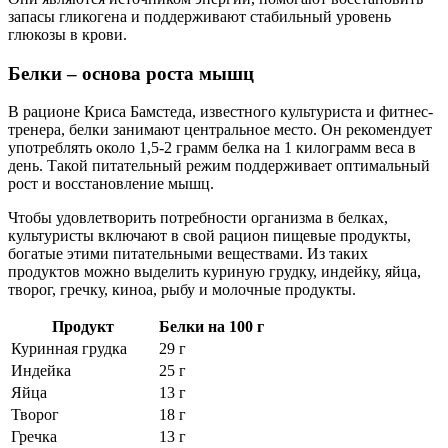
запасы гликогена и поддерживают стабильный уровень
глюкозы в крови.
Белки – основа роста мышц
В рационе Криса Бамстеда, известного культуриста и фитнес-
тренера, белки занимают центральное место. Он рекомендует
употреблять около 1,5-2 грамм белка на 1 килограмм веса в
день. Такой питательный режим поддерживает оптимальный
рост и восстановление мышц.
Чтобы удовлетворить потребности организма в белках,
культуристы включают в свой рацион пищевые продукты,
богатые этими питательными веществами. Из таких
продуктов можно выделить куриную грудку, индейку, яйца,
творог, гречку, киноа, рыбу и молочные продукты.
Продукт
Белки на 100 г
Куринная грудка
29 г
Индейка
25 г
Яйца
13 г
Творог
18 г
Гречка
13 г