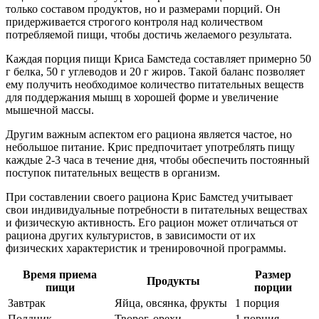
только составом продуктов, но и размерами порций. Он
придерживается строгого контроля над количеством
потребляемой пищи, чтобы достичь желаемого результата.
Каждая порция пищи Криса Бамстеда составляет примерно 50
г белка, 50 г углеводов и 20 г жиров. Такой баланс позволяет
ему получить необходимое количество питательных веществ
для поддержания мышц в хорошей форме и увеличение
мышечной массы.
Другим важным аспектом его рациона является частое, но
небольшое питание. Крис предпочитает употреблять пищу
каждые 2-3 часа в течение дня, чтобы обеспечить постоянный
поступок питательных веществ в организм.
При составлении своего рациона Крис Бамстед учитывает
свои индивидуальные потребности в питательных веществах
и физическую активность. Его рацион может отличаться от
рациона других культуристов, в зависимости от их
физических характеристик и тренировочной программы.
Время приема
Размер
Продукты
пищи
порции
Завтрак
Яйца, овсянка, фрукты
1 порция
Полдник
Творог, орехи
1 порция