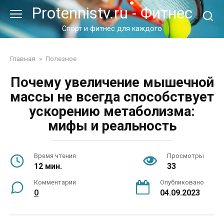
Перейти
Protennistv.ru - Фитнес
к
контенту
Спорт и фитнес для каждого
Главная
»
Полезное
Почему увеличение мышечной
массы не всегда способствует
ускорению метаболизма:
мифы и реальность
Время чтения
Просмотры
12 мин.
33
Комментарии
Опубликовано
0
04.09.2023