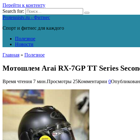
Перейти к контенту
Search for:
Protennistv.ru - Фитнес
Спорт и фитнес для каждого
Полезное
Новости
Главная
»
Полезное
Мотошлем Arai RX-7GP TT Series Second
Время чтения
7 мин.
Просмотры
25
Комментарии
0
Опубликован