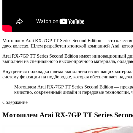
Мотошлем Arai RX-7GP TT Series Second Edition — это качес
двух колесах. Шлем разработан японской компанией Arai, кото
Arai RX-7GP TT Series Second Edition имеет инновационный д
выполнен из специального высокопрочного материала, облада
Внутренняя подкладка шлема выполнена из дышащих материалов
систему фиксации на подбородке, которая обеспечивает надеж
Мотошлем Arai RX-7GP TT Series Second Edition — прекра
качество, современный дизайн и передовые технологии, ч
Содержание
Мотошлем Arai RX-7GP TT Series Second