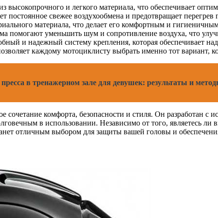
з высокопрочного и легкого материала, что обеспечивает оптим
т постоянное свежее воздухообмена и предотвращает перегрев г
риального материала, что делает его комфортным и гигиеничным
а помогают уменьшить шум и сопротивление воздуха, что улучш
добный и надежный систему крепления, которая обеспечивает на
позволяет каждому мотоциклисту выбрать именно тот вариант, к
пресса в тренажерном зале для девушек: результаты и мето
ое сочетание комфорта, безопасности и стиля. Он разработан с 
олговечным в использовании. Независимо от того, являетесь л
станет отличным выбором для защиты вашей головы и обеспечени