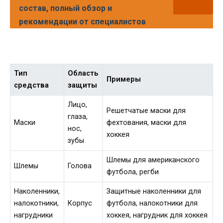
состав, полный обзор и
рекомендации от специалистов
Тип
Область
Примеры
средства
защиты
Лицо,
Решетчатые маски для
глаза,
Маски
фехтования, маски для
нос,
хоккея
зубы
Шлемы для американского
Шлемы
Голова
футбола, регби
Наколенники,
Защитные наколенники для
налокотники,
Корпус
футбола, налокотники для
нагрудники
хоккея, нагрудник для хоккея