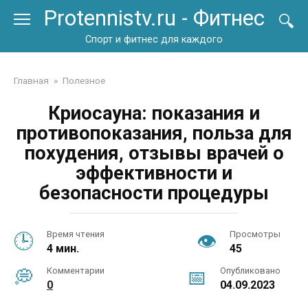
Перейти
Protennistv.ru - Фитнес
к
контенту
Спорт и фитнес для каждого
Главная
»
Полезное
Криосауна: показания и
противопоказания, польза для
похудения, отзывы врачей о
эффективности и
безопасности процедуры
Время чтения
Просмотры
4 мин.
45
Комментарии
Опубликовано
0
04.09.2023