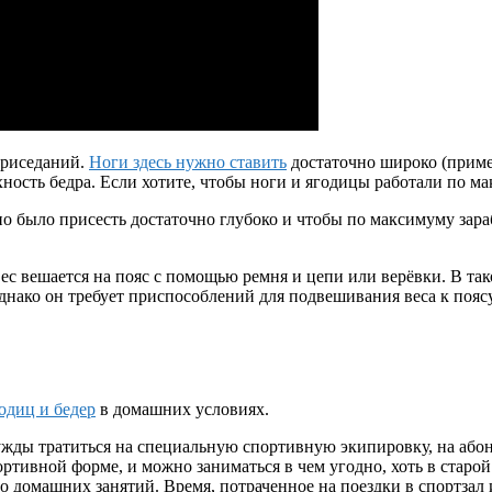
приседаний.
Ноги здесь нужно ставить
достаточно широко (пример
ность бедра. Если хотите, чтобы ноги и ягодицы работали по ма
о было присесть достаточно глубоко и чтобы по максимуму зараб
вес вешается на пояс с помощью ремня и цепи или верёвки. В та
днако он требует приспособлений для подвешивания веса к поясу
одиц и бедер
в домашних условиях.
жды тратиться на специальную спортивную экипировку, на абонем
ортивной форме, и можно заниматься в чем угодно, хоть в старо
домашних занятий. Время, потраченное на поездки в спортзал 