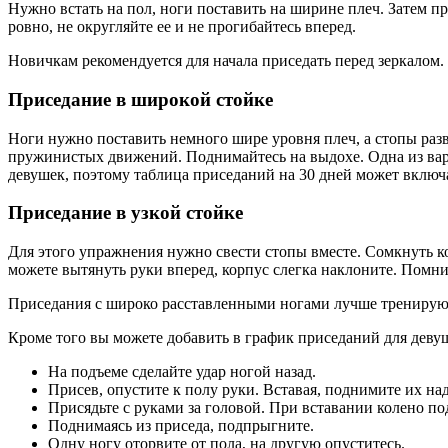
Нужно встать на пол, ноги поставить на ширине плеч. Затем п
ровно, не округляйте ее и не прогибайтесь вперед.
Новичкам рекомендуется для начала приседать перед зеркалом.
Приседание в широкой стойке
Ноги нужно поставить немного шире уровня плеч, а стопы разв
пружинистых движений. Поднимайтесь на выдохе. Одна из вар
девушек, поэтому таблица приседаний на 30 дней может включа
Приседание в узкой стойке
Для этого упражнения нужно свести стопы вместе. Сомкнуть ко
можете вытянуть руки вперед, корпус слегка наклоните. Помн
Приседания с широко расставленными ногами лучше тренирую
Кроме того вы можете добавить в график приседаний для девуш
На подъеме сделайте удар ногой назад.
Присев, опустите к полу руки. Вставая, поднимите их над
Присядьте с руками за головой. При вставании колено по
Поднимаясь из приседа, подпрыгните.
Одну ногу оторвите от пола, на другую опуститесь.