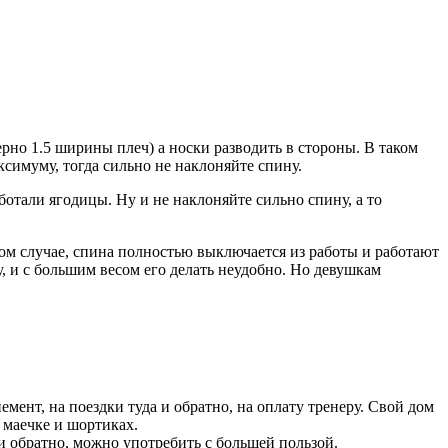
но 1.5 ширины плеч) а носки разводить в стороны. В таком
ксимуму, тогда сильно не наклоняйте спину.
отали ягодицы. Ну и не наклоняйте сильно спину, а то
ком случае, спина полностью выключается из работы и работают
, и с большим весом его делать неудобно. Но девушкам
ент, на поездки туда и обратно, на оплату тренеру. Свой дом
й маечке и шортиках.
и обратно, можно употребить с большей пользой.