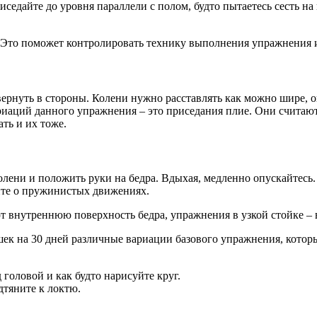
риседайте до уровня параллели с полом, будто пытаетесь сесть 
 Это поможет контролировать технику выполнения упражнения и 
ернуть в стороны. Колени нужно расставлять как можно шире, оп
иаций данного упражнения – это приседания плие. Они считаю
ть и их тоже.
лени и положить руки на бедра. Вдыхая, медленно опускайтесь.
ите о пружинистых движениях.
т внутреннюю поверхность бедра, упражнения в узкой стойке 
ек на 30 дней различные вариации базового упражнения, которы
 головой и как будто нарисуйте круг.
дтяните к локтю.