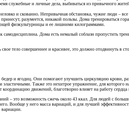
время служебные и личные дела, выбиваться из привычного жит
 неловко и скованно. Непривычная обстановка, чужие люди – все 
принесут, разумеется, никакой пользы. Дома тренироваться гор
ющей физкультурницы и ее лишними килограммами.
ак самодисциплина. Дома есть немалый соблазн пропустить тре
 свое тело совершеннее и красивее, это должно отодвинуть в сто
 бедер и ягодиц. Они помогают улучшить циркуляцию крови, р
и эластичными. Также это нехитрое упражнение, для которого н
т координацию движений, благотворно влияет на работу сердца 
аний – это возможность сжечь около 43 ккал. Для людей с боль
него. Вообще у него масса вариаций, и для лучшей эффективнос
е вариации.