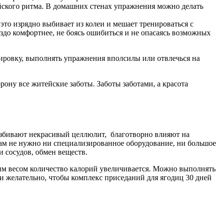
ейского ритма. В домашних стенах упражнения можно делать
это изрядно выбивает из колеи и мешает тренироваться с
аздо комфортнее, не боясь ошибиться и не опасаясь возможных
нировку, выполнять упражнения вполсилы или отвлечься на
рону все житейские заботы. Заботы заботами, а красота
азбивают некрасивый целлюлит, благотворно влияют на
ам не нужно ни специализированное оборудование, ни большое
и сосудов, обмен веществ.
шим весом количество калорий увеличивается. Можно выполнять
ти желательно, чтобы комплекс приседаний для ягодиц 30 дней