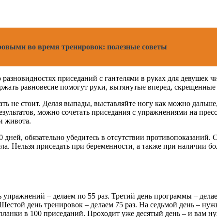
оровыми во время тренировок: полезные советы
 разновидностях приседаний с гантелями в руках для девушек ч
ржать равновесие помогут руки, вытянутые вперед, скрещенные 
ать не стоит. Делая выпады, выставляйте ногу как можно дальш
зультатов, можно сочетать приседания с упражнениями на пресс
и живота.
0 дней, обязательно убедитесь в отсутствии противопоказаний. 
ла. Нельзя приседать при беременности, а также при наличии бо
упражнений – делаем по 55 раз. Третий день программы – делае
 Шестой день тренировок – делаем 75 раз. На седьмой день – нуж
планки в 100 приседаний. Проходит уже десятый день – и вам ну