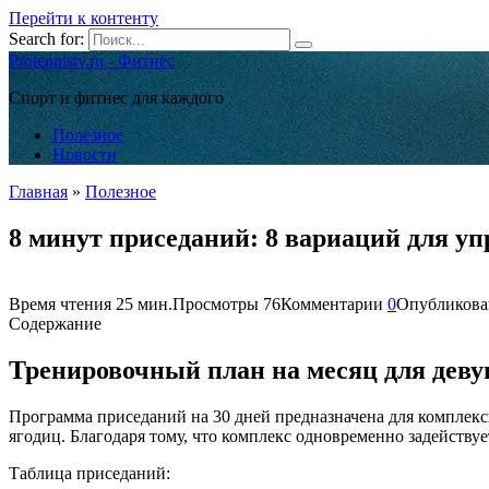
Перейти к контенту
Search for:
Protennistv.ru - Фитнес
Спорт и фитнес для каждого
Полезное
Новости
Главная
»
Полезное
8 минут приседаний: 8 вариаций для уп
Время чтения
25 мин.
Просмотры
76
Комментарии
0
Опубликова
Содержание
Тренировочный план на месяц для дев
Программа приседаний на 30 дней предназначена для комплекс
ягодиц. Благодаря тому, что комплекс одновременно задействуе
Таблица приседаний: