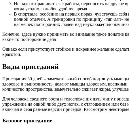
Не надо отпрашиваться с работы, переносить на другое 
когда угодно, в любое удобное время.
В спортзале, особенно на первых порах, чувствуешь себя
полной отдачей. А тренировки по принципу «тяп-ляп» не 
насмешек посторонних людей над неуклюжестью начина
Конечно, здесь нужно принимать во внимание такое понятие к
какие-то посторонние дела
Однако если присутствует стойкое и искреннее желание сделать
красотой.
Виды приседаний
Приседания 30 дней – замечательный способ подтянуть мышцы
здоровье и выносливость, делают мышцы здоровым, крепкими 
количество пространства, замечательно сжигает жиры, улучшае
Для человека среднего роста и телосложения пять мину присед
упражнение на одной либо двух ногах, с отягощением или без 
включал в себя разные версии приседов. Рассмотрим некоторы
Базовое приседание