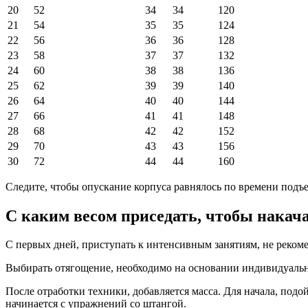
20
52
34
34
120
21
54
35
35
124
22
56
36
36
128
23
58
37
37
132
24
60
38
38
136
25
62
39
39
140
26
64
40
40
144
27
66
41
41
148
28
68
42
42
152
29
70
43
43
156
30
72
44
44
160
Следите, чтобы опускание корпуса равнялось по времени подъе
С каким весом приседать, чтобы накач
С первых дней, приступать к интенсивным занятиям, не реком
Выбирать отягощение, необходимо на основании индивидуальн
После отработки техники, добавляется масса. Для начала, подой
начинается с упражнений со штангой.