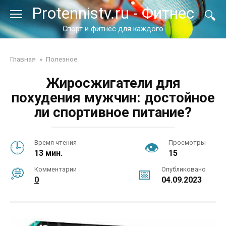
Перейти
Protennistv.ru - Фитнес
к
контенту
Спорт и фитнес для каждого
Главная
»
Полезное
Жиросжигатели для
похудения мужчин: достойное
ли спортивное питание?
Время чтения
Просмотры
13 мин.
15
Комментарии
Опубликовано
0
04.09.2023