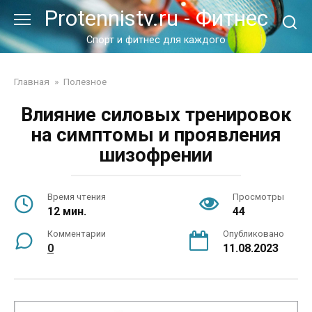
Перейти
Protennistv.ru - Фитнес
к
контенту
Спорт и фитнес для каждого
Главная
»
Полезное
Влияние силовых тренировок
на симптомы и проявления
шизофрении
Время чтения
Просмотры
12 мин.
44
Комментарии
Опубликовано
0
11.08.2023