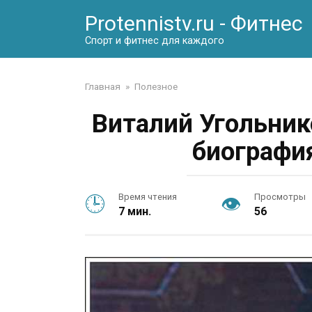
Перейти
Protennistv.ru - Фитнес
к
контенту
Спорт и фитнес для каждого
Главная
»
Полезное
Виталий Угольнико
биографи
Время чтения
Просмотры
7 мин.
56