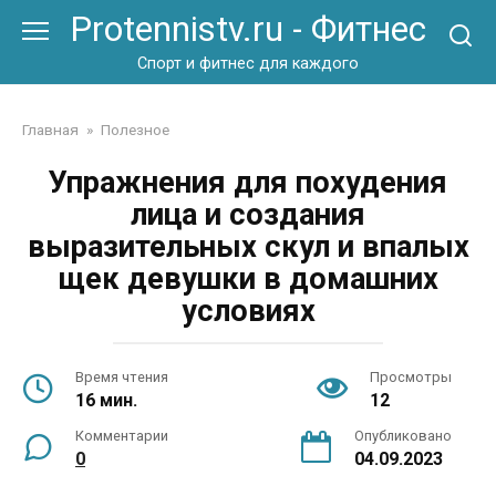
Перейти
Protennistv.ru - Фитнес
к
контенту
Спорт и фитнес для каждого
Главная
»
Полезное
Упражнения для похудения
лица и создания
выразительных скул и впалых
щек девушки в домашних
условиях
Время чтения
Просмотры
16 мин.
12
Комментарии
Опубликовано
0
04.09.2023