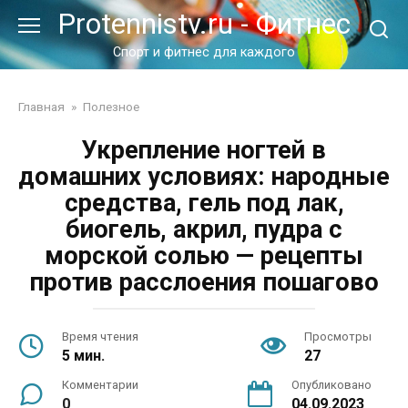
Перейти
Protennistv.ru - Фитнес
к
контенту
Спорт и фитнес для каждого
Главная
»
Полезное
Укрепление ногтей в
домашних условиях: народные
средства, гель под лак,
биогель, акрил, пудра с
морской солью — рецепты
против расслоения пошагово
Время чтения
Просмотры
5 мин.
27
Комментарии
Опубликовано
0
04.09.2023