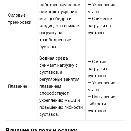
собственным весом
— Укрепление
помогают укрепить
мышц
Силовые
мышцы бедра и
— Снижение
тренировки
ягодиц, что снижает
нагрузки на
нагрузку на
суставы
тазобедренные
суставы.
Водная среда
— Снятие
снимает нагрузку с
нагрузки с
суставов, а
суставов
регулярные занятия
— Укрепление
Плавание
плаванием
мышц
способствуют
— Повышение
укреплению мышц и
гибкости
повышению гибкости
суставов
суставов.
Влияние на позу и осанку