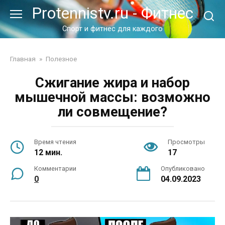
Перейти
Protennistv.ru - Фитнес
к
контенту
Спорт и фитнес для каждого
Главная
»
Полезное
Сжигание жира и набор
мышечной массы: возможно
ли совмещение?
Время чтения
Просмотры
12 мин.
17
Комментарии
Опубликовано
0
04.09.2023