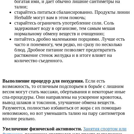
богатая ими, и дает обычно лишние сантиметры на
талии;
старайтесь питаться сбалансированно. Продукты линии
Herbalife могут вам в этом помочь;
старайтесь ограничить употребление соли. Соль
задерживает воду в организме, тем самым мешая
нормальному обмену веществ и очищению;
питайтесь дробно маленькими порциями. Лучше есть
часто и понемногу, чем редко, но сразу по несколько
блюд. Дробное питание позволяет предотвратить
растяжение стенок желудка и в итоге влияет на
количество съеденного.
Выполнение процедур для похудения.
Если есть
возможность, то отличным подспорьем в борьбе с лишним
весом могут стать массажи, обертывания и некоторые иные
спа-процедуры. Они направлены на ускорение кровотока,
вывод шлаков и токсинов, улучшение обмена веществ.
Разумеется, полностью избавиться от жира с их помощью
невозможно, но вот уменьшить талию на пару сантиметров
вполне реально.
Увеличение физической активности.
Занятия спортом или