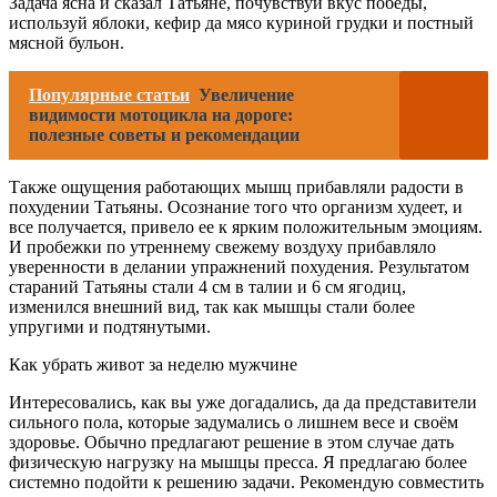
Задача ясна и сказал Татьяне, почувствуй вкус победы,
используй яблоки, кефир да мясо куриной грудки и постный
мясной бульон.
Популярные статьи
Увеличение
видимости мотоцикла на дороге:
полезные советы и рекомендации
Также ощущения работающих мышц прибавляли радости в
похудении Татьяны. Осознание того что организм худеет, и
все получается, привело ее к ярким положительным эмоциям.
И пробежки по утреннему свежему воздуху прибавляло
уверенности в делании упражнений похудения. Результатом
стараний Татьяны стали 4 см в талии и 6 см ягодиц,
изменился внешний вид, так как мышцы стали более
упругими и подтянутыми.
Как убрать живот за неделю мужчине
Интересовались, как вы уже догадались, да да представители
сильного пола, которые задумались о лишнем весе и своём
здоровье. Обычно предлагают решение в этом случае дать
физическую нагрузку на мышцы пресса. Я предлагаю более
системно подойти к решению задачи. Рекомендую совместить