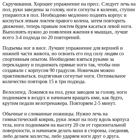
Скручивания. Хорошее упражнение на пресс. Следует лечь на
пол, руки заведены за голову, ноги согнуты в коленях, ступни
упираются в пол. Необходимо медленно поднять корпус и
коснуться левым локтем правого колена, затем повторить
движение, теперь правым локтем будем касаться левой ноги.
Выполнять нужно до появления жжения в мышцах, лучше
всего 3-4 подхода по 20 повторений.
Подъемы ног в висе. Лучшее упражнение для верхней и
нижней части живота, но освоить его под силу людям со
спортивным опытом. Необходимо взяться руками за
перекладину и поднимать прямые ноги так, чтобы они
создавали с корпусом 90 градусов. Новичкам можно
практиковаться, подтягивая согнутые ноги. Оптимальное
количество повторов 15 в три подхода.
Велосипед. Ложимся на пол, руки заводим за голову, ноги
поднимаем в воздух и начинаем вращать ими, как будто,
крутим педали велотренажера. Повторяем 2-5 минут.
Обычные и сломанные ножницы. Нужно лечь на
гимнастический коврик, руки лежат на полу вдоль корпуса
тела, ноги поднимаем на высоту 20 см от горизонтальной
поверхности, и начинаем делать махи в стороны, соединяя,
либо делаем захлесты, либо ударяем ноги друг о друга.