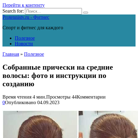
Перейти к контенту
Search for:
Protennistv.ru - Фитнес
Спорт и фитнес для каждого
Полезное
Новости
Главная
»
Полезное
Собранные прически на средние
волосы: фото и инструкции по
созданию
Время чтения
4 мин.
Просмотры
44
Комментарии
0
Опубликовано
04.09.2023