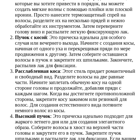
которые вы хотите привести в порядок, вы можете
создать мягкие волны с помощью плойки или плоской
иронии. Просто нанесите термозащитный спрей на
волосы, разделите их на несколько прядей и нежно
обработайте их инструментом. Затем переверните
голову вниз и распылите легкую фиксирующую лак.
Пучок с косой
: Это прическа идеальна для особого
случая или вечернего выхода. Начните с создания косы,
начиная от одного уха и перекрещивая пряди по мере
продвижения к другому. Затем соберите оставшиеся
волосы в пучок и закрепите их шпильками. Закончите,
распылив лак для фиксации.
Расслабленная коса
: Этот стиль придает романтичный
и свободный вид. Разделите волосы на две равные
части. Начните заплетать обычную косу на одной
стороне головы и продолжайте, добавляя пряди с
каждым шагом. Когда вы достигнете противоположной
стороны, закрепите косу зажимом или резинкой для
волос. Для создания естественного вида потяните
немного волос из косы.
Высокий пучок
: Это прическа идеально подходит для
жаркого летнего дня или для создания элегантного
образа. Соберите волосы в хвост на верхней части
головы и закрутите его в пучок. Закрепите пучок
шпильками и распылите лак для фиксации. Если вашим