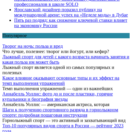
профессионалов в школе SOLO
Ярославский дизайнер поразил публику на
международной арене: успех на «Неделе моды» в Дубае
Пять раз подряд: как снижение ключевой ставки влияет
на экономику России
Популярное
Творог на ночь: польза и вред
Что лучше, полезнее: творог или йогурт, или кефир?
Лыжный спорт для детей с какого возраста начинать занятия и
какая польза им может быть
Лыжный спорт является одной из самых популярных и
полезных
Какое влияние оказывают основные типы и их эффект на
темп выполнения упражнений
Темп выполнения упражнений — один из важнейших
Аннабелль Уоллис: фото до и после пластики, горячие
купальники и биография звезды
Аннабелль Уоллис — американская актриса, которая
Шаги к получению спортивного разряда в горнолыжном
спорте: подробная пошаговая инструкция
Горнолыжный спорт — это активный и захватывающий вид
Топ-10 популярных видов спорта в России — рейтинг 2023
года.