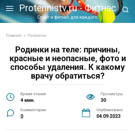
Перейти
Protennistv.ru - Фитнес
к
контенту
Спорт и фитнес для каждого
Главная
»
Полезное
Родинки на теле: причины,
красные и неопасные, фото и
способы удаления. К какому
врачу обратиться?
Время чтения
Просмотры
4 мин.
30
Комментарии
Опубликовано
0
04.09.2023