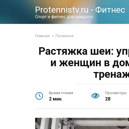
Перейти
Protennistv.ru - Фитнес
к
контенту
Спорт и фитнес для каждого
Главная
»
Полезное
Растяжка шеи: у
и женщин в дом
тренаж
Время чтения
Просмотры
2 мин.
28