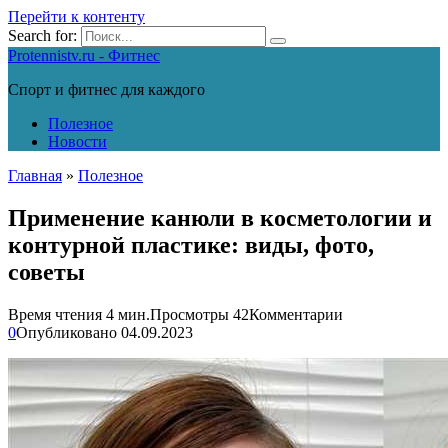
Перейти к контенту
Search for:
Protennistv.ru - Фитнес
Спорт и фитнес для каждого
Полезное
Новости
Главная
»
Полезное
Применение канюли в косметологии и
контурной пластике: виды, фото,
советы
Время чтения
4 мин.
Просмотры
42
Комментарии
0
Опубликовано
04.09.2023