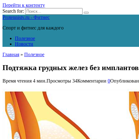
Перейти к контенту
Search for:
Protennistv.ru - Фитнес
Спорт и фитнес для каждого
Полезное
Новости
Главная
»
Полезное
Подтяжка грудных желез без имплантов:
Время чтения
4 мин.
Просмотры
34
Комментарии
0
Опубликован