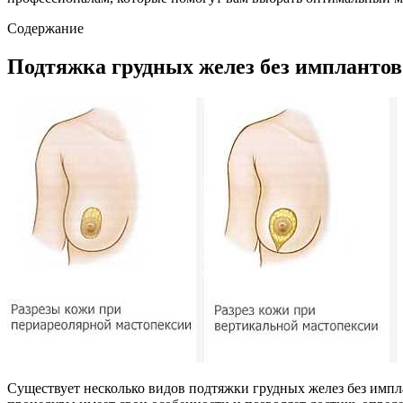
Содержание
Подтяжка грудных желез без имплантов:
Существует несколько видов подтяжки грудных желез без имп