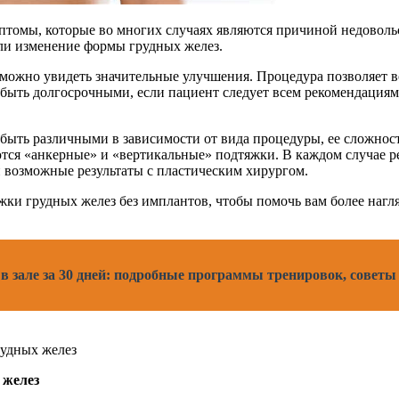
томы, которые во многих случаях являются причиной недовольс
ли изменение формы грудных желез.
можно увидеть значительные улучшения. Процедура позволяет вос
 быть долгосрочными, если пациент следует всем рекомендациям
 быть различными в зависимости от вида процедуры, ее сложнос
ся «анкерные» и «вертикальные» подтяжки. В каждом случае ре
 возможные результаты с пластическим хирургом.
ки грудных желез без имплантов, чтобы помочь вам более нагля
в зале за 30 дней: подробные программы тренировок, советы
 желез