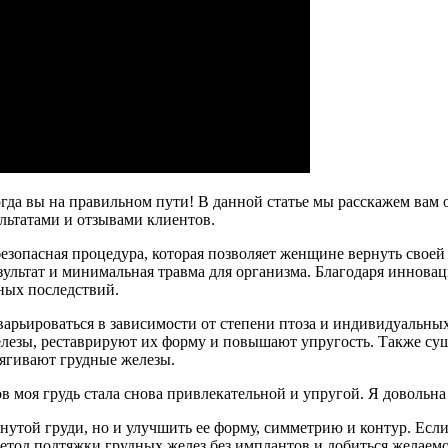
гда вы на правильном пути! В данной статье мы расскажем вам 
ультатами и отзывами клиентов.
езопасная процедура, которая позволяет женщине вернуть свое
ультат и минимальная травма для организма. Благодаря иннова
ных последствий.
варьироваться в зависимости от степени птоза и индивидуальн
лезы, реставрируют их форму и повышают упругость. Также сущ
ягивают грудные железы.
 моя грудь стала снова привлекательной и упругой. Я довольна 
утой груди, но и улучшить ее форму, симметрию и контур. Если 
тод подтяжки грудных желез без имплантов и добиться желаемог