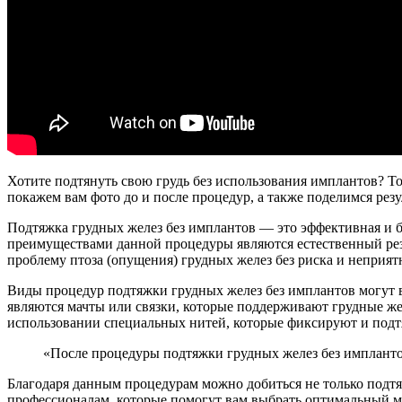
Хотите подтянуть свою грудь без использования имплантов? То
покажем вам фото до и после процедур, а также поделимся рез
Подтяжка грудных желез без имплантов — это эффективная и б
преимуществами данной процедуры являются естественный рез
проблему птоза (опущения) грудных желез без риска и неприят
Виды процедур подтяжки грудных желез без имплантов могут 
являются мачты или связки, которые поддерживают грудные же
использовании специальных нитей, которые фиксируют и подт
«После процедуры подтяжки грудных желез без имплантов
Благодаря данным процедурам можно добиться не только подтян
профессионалам, которые помогут вам выбрать оптимальный ме