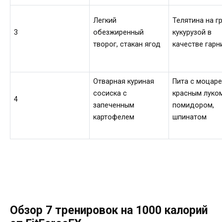
Легкий
Телятина на г
3
обезжиренный
кукурузой в
творог, стакан ягод
качестве гарн
Отварная куриная
Пита с моцаре
сосиска с
красным луком
4
запеченным
помидором,
картофелем
шпинатом
­ ­ ­ ­ ­ ­
Обзор 7 тренировок на 1000 калорий