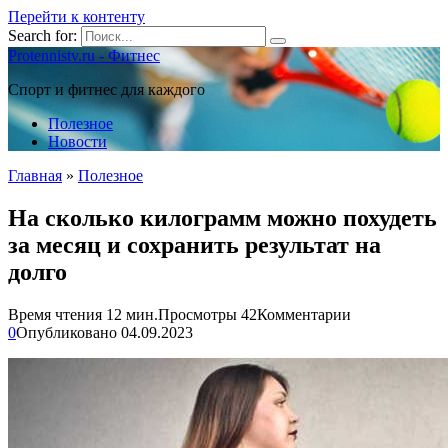
Перейти к контенту
Search for:
Protennistv.ru - Фитнес
Спорт и фитнес для каждого
Полезное
Новости
Главная
»
Полезное
На сколько килограмм можно похудеть
за месяц и сохранить результат на
долго
Время чтения
12 мин.
Просмотры
42
Комментарии
0
Опубликовано
04.09.2023