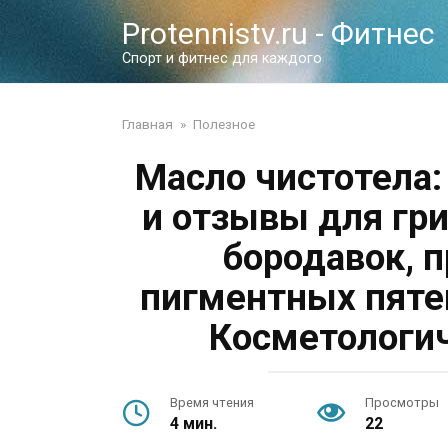
Перейти
Protennistv.ru - Фитнес
к
контенту
Спорт и фитнес для каждого
Главная
»
Полезное
Масло чистотела:
и отзывы для гри
бородавок, 
пигментных пяте
Косметологич
Время чтения
Просмотры
4 мин.
22