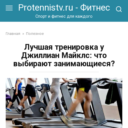
Перейти
Protennistv.ru - Фитнес
к
контенту
Спорт и фитнес для каждого
Главная
»
Полезное
Лучшая тренировка у
Джиллиан Майклс: что
выбирают занимающиеся?