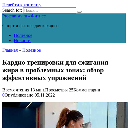
Перейти к контенту
Search for:
Protennistv.ru - Фитнес
Спорт и фитнес для каждого
Полезное
Новости
Главная
»
Полезное
Кардио тренировки для сжигания
жира в проблемных зонах: обзор
эффективных упражнений
Время чтения
13 мин.
Просмотры
25
Комментарии
0
Опубликовано
05.11.2022