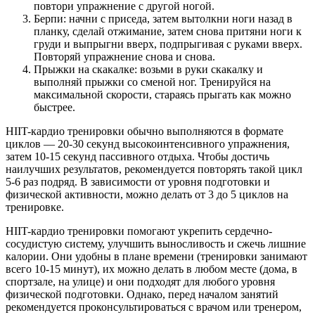
повтори упражнение с другой ногой.
Берпи: начни с приседа, затем вытолкни ноги назад в
планку, сделай отжимание, затем снова притяни ноги к
груди и выпрыгни вверх, подпрыгивая с руками вверх.
Повторяй упражнение снова и снова.
Прыжки на скакалке: возьми в руки скакалку и
выполняй прыжки со сменой ног. Тренируйся на
максимальной скорости, стараясь прыгать как можно
быстрее.
HIIT-кардио тренировки обычно выполняются в формате
циклов — 20-30 секунд высокоинтенсивного упражнения,
затем 10-15 секунд пассивного отдыха. Чтобы достичь
наилучших результатов, рекомендуется повторять такой цикл
5-6 раз подряд. В зависимости от уровня подготовки и
физической активности, можно делать от 3 до 5 циклов на
тренировке.
HIIT-кардио тренировки помогают укрепить сердечно-
сосудистую систему, улучшить выносливость и сжечь лишние
калории. Они удобны в плане времени (тренировки занимают
всего 10-15 минут), их можно делать в любом месте (дома, в
спортзале, на улице) и они подходят для любого уровня
физической подготовки. Однако, перед началом занятий
рекомендуется проконсультироваться с врачом или тренером,