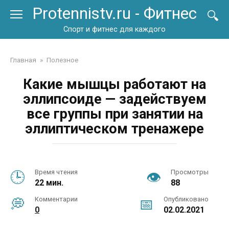
Перейти
Protennistv.ru - Фитнес
к
контенту
Спорт и фитнес для каждого
Главная
»
Полезное
Какие мышцы работают на
эллипсоиде — задействуем
все группы при занятии на
эллиптическом тренажере
Время чтения
Просмотры
22 мин.
88
Комментарии
Опубликовано
0
02.02.2021