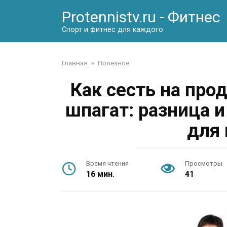
Перейти
Protennistv.ru - Фитнес
к
контенту
Спорт и фитнес для каждого
Главная
»
Полезное
Как сесть на пр
шпагат: разница 
для 
Время чтения
Просмотры
16 мин.
41