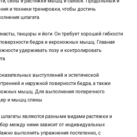
ти, силы и растяжки мышц и связок. Продольный и
ия и техники тренировки, чтобы достичь
олнения шпагата.
асты, танцоры и йоги. Он требует хорошей гибкости
 поверхности бедра и икроножных мышц. Главная
ожности удерживать позу и контролировать
та.
показательных выступлений и эстетической
утренней и наружной поверности бедра, а также
оножных мышц. Для выполнения поперечного
дер и мышц спины.
 шпагаты являются разными видами растяжки и
Выбор между ними зависит от индивидуальных
Важно выполнять упражнения постепенно, с