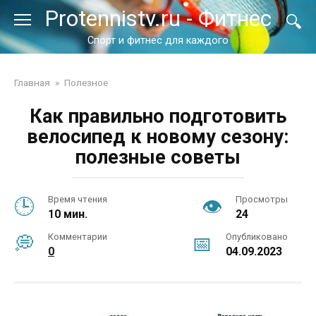
Перейти
Protennistv.ru - Фитнес
к
контенту
Спорт и фитнес для каждого
Главная
»
Полезное
Как правильно подготовить
велосипед к новому сезону:
полезные советы
Время чтения
Просмотры
10 мин.
24
Комментарии
Опубликовано
0
04.09.2023