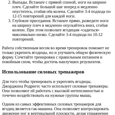
Выпады. Встаньте с прямой спиной, ноги на ширине
плеч. Сделайте большой шаг вперед и медленно
опуститесь, сгибая оба колена. Сделайте 3-4 подхода по
12-15 повторений для каждой ноги.
Глубокие приседания. Встаньте прямо, разведите ноги
на ширину плеч и медленно опускайтесь вниз, сгибая
колени. При этом позвольте ягодицам «садиться»
максимально низко. Сделайте 3-4 подхода по 10-12
повторений.
Работа собственным весом во время тренировок поможет не
только укрепить ягодицы, но и улучшить общую физическую
форму. Сочетайте тренировки с правильным питанием и
покойным сном, чтобы достичь наилучших результатов.
Использование силовых тренажеров
Для того чтобы тренировать и укреплять ягодицы,
Джорджина Родригес часто использует силовые тренажеры.
Они позволяют ей работать с высокой интенсивностью и
точечно воздействовать на нужные группы мышц.
Одним из самых эффективных силовых тренажеров для
ягодиц является гак-машинa. Она позволяет контролировать
движение ног в вертикальной плоскости, делая упражнение