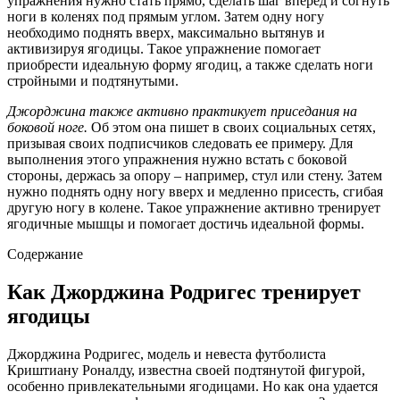
упражнения нужно стать прямо, сделать шаг вперед и согнуть
ноги в коленях под прямым углом. Затем одну ногу
необходимо поднять вверх, максимально вытянув и
активизируя ягодицы. Такое упражнение помогает
приобрести идеальную форму ягодиц, а также сделать ноги
стройными и подтянутыми.
Джорджина также активно практикует приседания на
боковой ноге.
Об этом она пишет в своих социальных сетях,
призывая своих подписчиков следовать ее примеру. Для
выполнения этого упражнения нужно встать с боковой
стороны, держась за опору – например, стул или стену. Затем
нужно поднять одну ногу вверх и медленно присесть, сгибая
другую ногу в колене. Такое упражнение активно тренирует
ягодичные мышцы и помогает достичь идеальной формы.
Содержание
Как Джорджина Родригес тренирует
ягодицы
Джорджина Родригес, модель и невеста футболиста
Криштиану Роналду, известна своей подтянутой фигурой,
особенно привлекательными ягодицами. Но как она удается