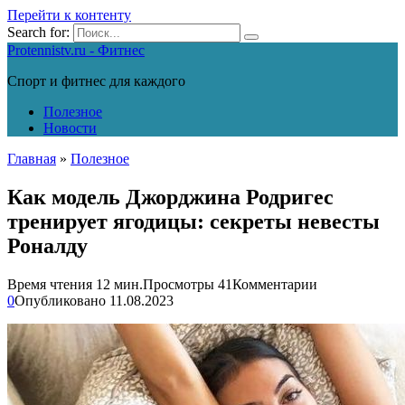
Перейти к контенту
Search for:
Protennistv.ru - Фитнес
Спорт и фитнес для каждого
Полезное
Новости
Главная
»
Полезное
Как модель Джорджина Родригес
тренирует ягодицы: секреты невесты
Роналду
Время чтения
12 мин.
Просмотры
41
Комментарии
0
Опубликовано
11.08.2023