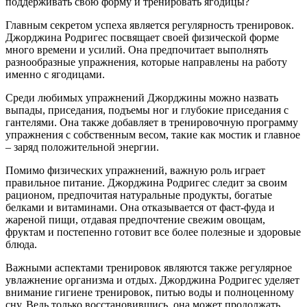
поддерживать свою форму и тренировать ягодицы?
Главным секретом успеха является регулярность тренировок.
Джорджина Родригес посвящает своей физической форме
много времени и усилий. Она предпочитает выполнять
разнообразные упражнения, которые направлены на работу
именно с ягодицами.
Среди любимых упражнений Джорджины можно назвать
выпады, приседания, подъемы ног и глубокие приседания с
гантелями. Она также добавляет в тренировочную программу
упражнения с собственным весом, такие как мостик и главное
– заряд положительной энергии.
Помимо физических упражнений, важную роль играет
правильное питание. Джорджина Родригес следит за своим
рационом, предпочитая натуральные продукты, богатые
белками и витаминами. Она отказывается от фаст-фуда и
жареной пищи, отдавая предпочтение свежим овощам,
фруктам и постепенно готовит все более полезные и здоровые
блюда.
Важными аспектами тренировок являются также регулярное
увлажнение организма и отдых. Джорджина Родригес уделяет
внимание гигиене тренировок, питью воды и полноценному
сну. Ведь только восстановившись, она может продолжать