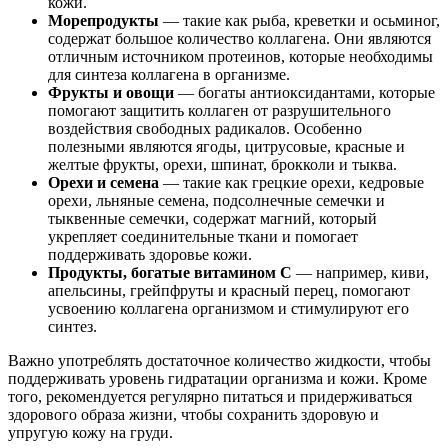
кожи.
Морепродукты
— такие как рыба, креветки и осьминог,
содержат большое количество коллагена. Они являются
отличным источником протеинов, которые необходимы
для синтеза коллагена в организме.
Фрукты и овощи
— богаты антиоксидантами, которые
помогают защитить коллаген от разрушительного
воздействия свободных радикалов. Особенно
полезными являются ягоды, цитрусовые, красные и
желтые фрукты, орехи, шпинат, брокколи и тыква.
Орехи и семена
— такие как грецкие орехи, кедровые
орехи, льняные семена, подсолнечные семечки и
тыквенные семечки, содержат магний, который
укрепляет соединительные ткани и помогает
поддерживать здоровье кожи.
Продукты, богатые витамином С
— например, киви,
апельсины, грейпфруты и красный перец, помогают
усвоению коллагена организмом и стимулируют его
синтез.
Важно употреблять достаточное количество жидкости, чтобы
поддерживать уровень гидратации организма и кожи. Кроме
того, рекомендуется регулярно питаться и придерживаться
здорового образа жизни, чтобы сохранить здоровую и
упругую кожу на груди.