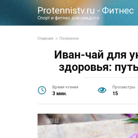
Перейти
Protennistv.ru - Фитнес
к
контенту
Спорт и фитнес для каждого
Главная
»
Полезное
Иван-чай для 
здоровья: пут
Время чтения
Просмотры
3 мин.
15