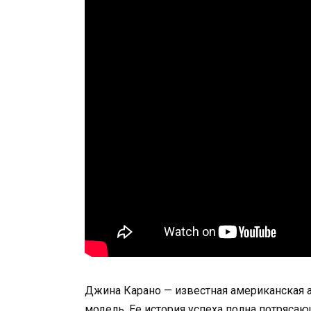
Джина Карано — известная американская 
модель. Ее история успеха полна потряса