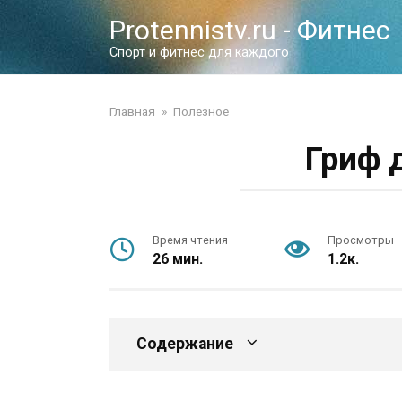
Перейти
Protennistv.ru - Фитнес
к
контенту
Спорт и фитнес для каждого
Главная
»
Полезное
Гриф 
Время чтения
Просмотры
26 мин.
1.2к.
Содержание