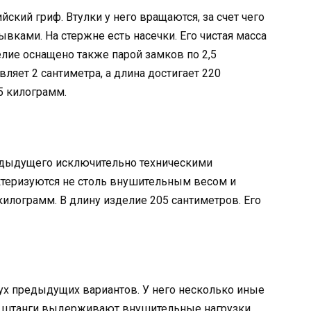
ский гриф. Втулки у него вращаются, за счет чего
вками. На стержне есть насечки. Его чистая масса
елие оснащено также парой замков по 2,5
ляет 2 сантиметра, а длина достигает 220
5 килограмм.
едыдущего исключительно техническими
теризуются не столь внушительным весом и
 килограмм. В длину изделие 205 сантиметров. Его
ух предыдущих вариантов. У него несколько иные
я штанги выдерживают внушительные нагрузки.