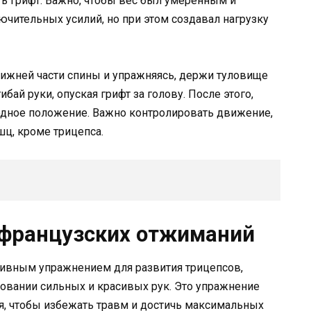
ь грифт. Важно, чтобы вес был умеренным и
чительных усилий, но при этом создавал нагрузку
нижней части спины и упражняясь, держи туловище
ибай руки, опуская грифт за голову. После этого,
ходное положение. Важно контролировать движение,
ц, кроме трицепса.
 французских отжиманий
ивным упражнением для развития трицепсов,
вании сильных и красивых рук. Это упражнение
я, чтобы избежать травм и достичь максимальных