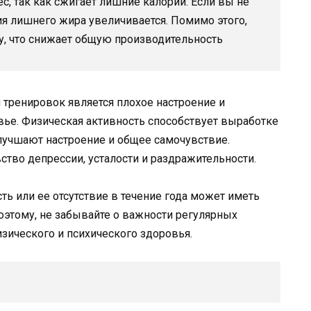
с, так как сжигает лишние калории. Если вы не
ия лишнего жира увеличивается. Помимо этого,
у, что снижает общую производительность
тренировок является плохое настроение и
вье. Физическая активность способствует выработке
лучшают настроение и общее самочувствие.
ство депрессии, усталости и раздражительности.
сть или ее отсутствие в течение года может иметь
оэтому, не забывайте о важности регулярных
зического и психического здоровья.