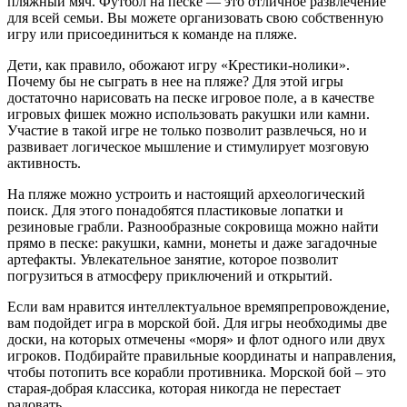
пляжный мяч. Футбол на песке — это отличное развлечение
для всей семьи. Вы можете организовать свою собственную
игру или присоединиться к команде на пляже.
Дети, как правило, обожают игру «Крестики-нолики».
Почему бы не сыграть в нее на пляже? Для этой игры
достаточно нарисовать на песке игровое поле, а в качестве
игровых фишек можно использовать ракушки или камни.
Участие в такой игре не только позволит развлечься, но и
развивает логическое мышление и стимулирует мозговую
активность.
На пляже можно устроить и настоящий археологический
поиск. Для этого понадобятся пластиковые лопатки и
резиновые грабли. Разнообразные сокровища можно найти
прямо в песке: ракушки, камни, монеты и даже загадочные
артефакты. Увлекательное занятие, которое позволит
погрузиться в атмосферу приключений и открытий.
Если вам нравится интеллектуальное времяпрепровождение,
вам подойдет игра в морской бой. Для игры необходимы две
доски, на которых отмечены «моря» и флот одного или двух
игроков. Подбирайте правильные координаты и направления,
чтобы потопить все корабли противника. Морской бой – это
старая-добрая классика, которая никогда не перестает
радовать.