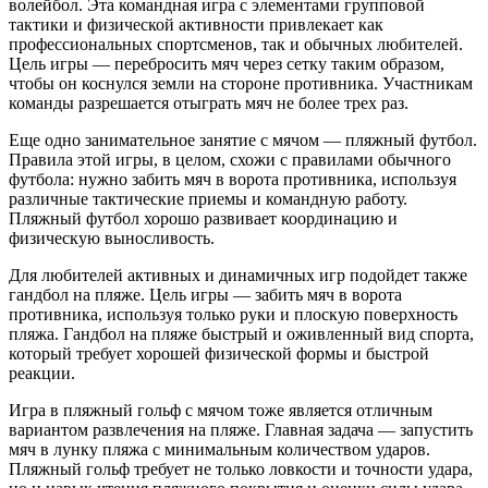
волейбол. Эта командная игра с элементами групповой
тактики и физической активности привлекает как
профессиональных спортсменов, так и обычных любителей.
Цель игры — перебросить мяч через сетку таким образом,
чтобы он коснулся земли на стороне противника. Участникам
команды разрешается отыграть мяч не более трех раз.
Еще одно занимательное занятие с мячом — пляжный футбол.
Правила этой игры, в целом, схожи с правилами обычного
футбола: нужно забить мяч в ворота противника, используя
различные тактические приемы и командную работу.
Пляжный футбол хорошо развивает координацию и
физическую выносливость.
Для любителей активных и динамичных игр подойдет также
гандбол на пляже. Цель игры — забить мяч в ворота
противника, используя только руки и плоскую поверхность
пляжа. Гандбол на пляже быстрый и оживленный вид спорта,
который требует хорошей физической формы и быстрой
реакции.
Игра в пляжный гольф с мячом тоже является отличным
вариантом развлечения на пляже. Главная задача — запустить
мяч в лунку пляжа с минимальным количеством ударов.
Пляжный гольф требует не только ловкости и точности удара,