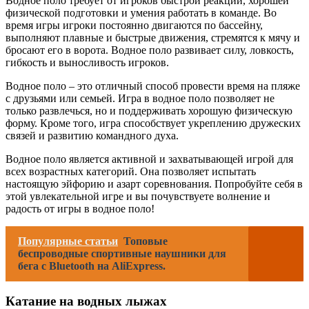
Водное поло требует от игроков быстрой реакции, хорошей
физической подготовки и умения работать в команде. Во
время игры игроки постоянно двигаются по бассейну,
выполняют плавные и быстрые движения, стремятся к мячу и
бросают его в ворота. Водное поло развивает силу, ловкость,
гибкость и выносливость игроков.
Водное поло – это отличный способ провести время на пляже
с друзьями или семьей. Игра в водное поло позволяет не
только развлечься, но и поддерживать хорошую физическую
форму. Кроме того, игра способствует укреплению дружеских
связей и развитию командного духа.
Водное поло является активной и захватывающей игрой для
всех возрастных категорий. Она позволяет испытать
настоящую эйфорию и азарт соревнования. Попробуйте себя в
этой увлекательной игре и вы почувствуете волнение и
радость от игры в водное поло!
Популярные статьи
Топовые
беспроводные спортивные наушники для
бега с Bluetooth на AliExpress.
Катание на водных лыжах