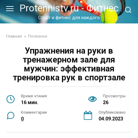
Перейти
Protennistv.ru - Фитнес
к
контенту
Спорт и фитнес для каждого
Главная
»
Полезное
Упражнения на руки в
тренажерном зале для
мужчин: эффективная
тренировка рук в спортзале
Время чтения
Просмотры
16 мин.
26
Комментарии
Опубликовано
0
04.09.2023