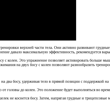
ренировки верхней части тела. Они активно развивают грудны
жнение давало максимальную эффективность, рекомендуется варь
у с колен. Это упражнение позволяет активировать больше мыш
тжимания на двух босу с колен позволяют разнообразить тренир
х на два босу, удерживая тело в прямой позиции с поддержкой на 
 от головы до колен. Это положение будет выполняться во врем
кошелек не коснется босу. Затем, напрягая грудные и трицепсов