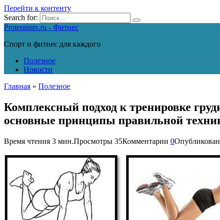
Перейти к контенту
Search for:
Protennistv.ru - Фитнес
Спорт и фитнес для каждого
Полезное
Новости
Главная
»
Полезное
Комплексный подход к тренировке груд
основные принципы правильной техни
Время чтения
3 мин.
Просмотры
35
Комментарии
0
Опубликован